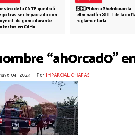
estro de la CNTE quedará
🇲🇽 Piden a Sheinbaum la
ego tras ser impactado con
eliminación ❌👩🏻‍⚕️ de la cofi
oyectil de goma durante
reglamentaria
otestas en CdMx
hombre “ah0rcad0” e
mayo 04, 2023
Por
IMPARCIAL CHIAPAS
/