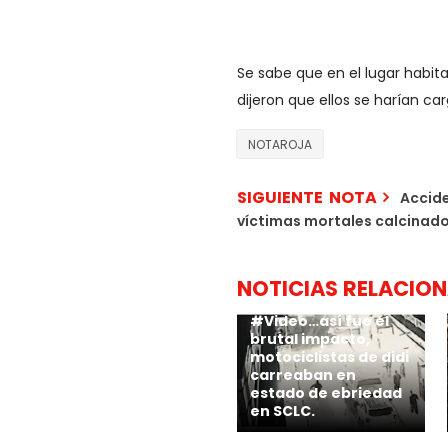
Se sabe que en el lugar habit
dijeron que ellos se harían c
NOTAROJA
SIGUIENTE NOTA
Accid
víctimas mortales calcinados
NOTICIAS RELACIO
#Video…así fue el
brutal impacto,
motociclistas de didi
carreaban en
estado de ebriedad
en SCLC.