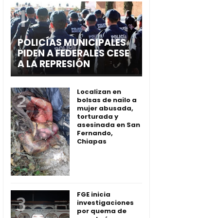
POLICÍAS MUNICIPALES
PIDEN A FEDERALES CESE
A LA REPRESIÓN
Localizan en
bolsas de nailo a
mujer abusada,
torturada y
asesinada en San
Fernando,
Chiapas
FGE inicia
investigaciones
por quema de