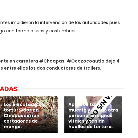
antes impidieron la intervención de las autoridades pues
argo con forme a usos y costumbres.
ente en carretera #Choapas-#Ocozocoautla deja 4
 entre ellos los dos conductores de trailers.
NADAS
Los ejecutad@s y
Aparece taxista
tortur@dos en
muerto y al lado otra
Chiapas serían
persona sin signos
cortadores de
vitales y tenian
mango.
huellas de tortura.