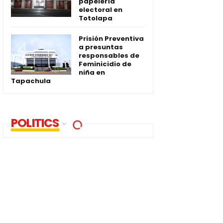
papelería
electoral en
Totolapa
Prisión Preventiva
a presuntas
responsables de
Feminicidio de
niña en
Tapachula
POLITICS