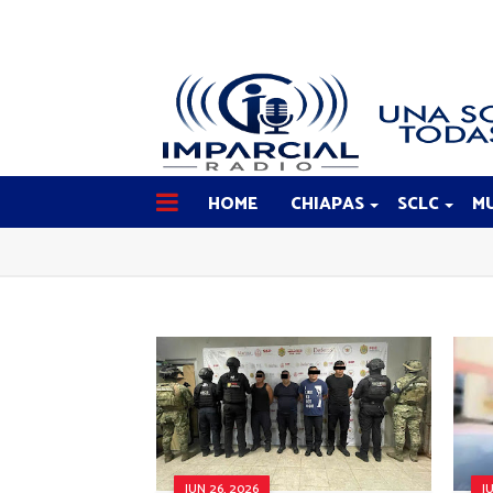
HOME
CHIAPAS
SCLC
MU
JUN 26, 2026
J