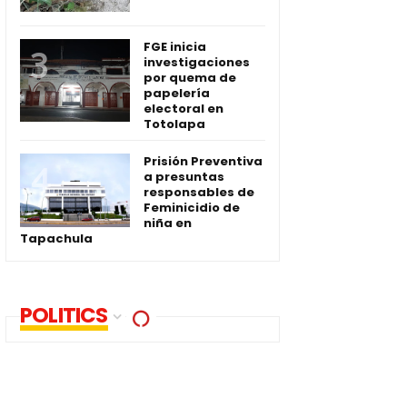
FGE inicia
investigaciones
por quema de
papelería
electoral en
Totolapa
Prisión Preventiva
a presuntas
responsables de
Feminicidio de
niña en
Tapachula
POLITICS