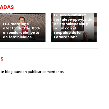
NADAS
Eduardo Ramírez
fortalece apoyos de
FGE mantiene
asistencia social y
efectividad del 80%
salud con el
en esclarecimiento
respaldo de la
de feminicidios
Federación*
S.
ste blog pueden publicar comentarios.