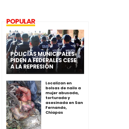
POPULAR
POLICÍAS MUNICIPALES
PIDEN A FEDERALES CESE
A LA REPRESIÓN
Localizan en
bolsas de nailo a
mujer abusada,
torturada y
asesinada en San
Fernando,
Chiapas