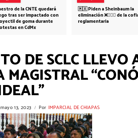
estro de la CNTE quedará
🇲🇽 Piden a Sheinbaum la
ego tras ser impactado con
eliminación ❌👩🏻‍⚕️ de la cofi
oyectil de goma durante
reglamentaria
otestas en CdMx
O DE SCLC LLEVO 
 MAGISTRAL “CONÓ
IDEAL”
mayo 13, 2023
Por
IMPARCIAL DE CHIAPAS
/