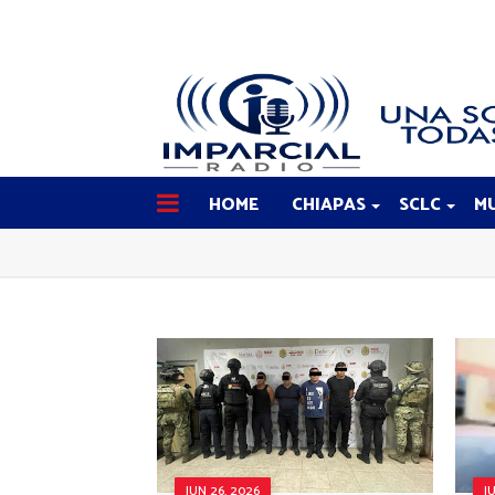
HOME
CHIAPAS
SCLC
MU
JUN 26, 2026
J