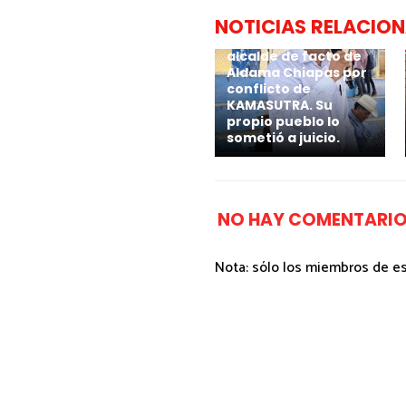
NOTICIAS RELACIO
Por calenturiento 4
millones paga
alcalde de facto de
Aldama Chiapas por
conflicto de
KAMASUTRA. Su
propio pueblo lo
sometió a juicio.
NO HAY COMENTARIO
Nota: sólo los miembros de e