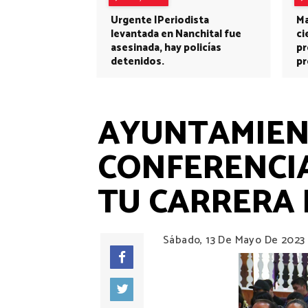
Urgente |Periodista
Ma
levantada en Nanchital fue
ci
asesinada, hay policías
pr
detenidos.
pr
AYUNTAMIENT
CONFERENCIA
TU CARRERA 
Sábado, 13 De Mayo De 2023