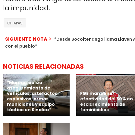
la impunidad.
CHIAPAS
SIGUIENTE NOTA
*Desde Socoltenango llama Llaven A
con el pueblo*
NOTICIAS RELACIONADAS
*Marina realiza
aseguramiento de
vehículos, artefactos
FGE mantiene
explosivos, armas,
efectividad del 80% en
municiones y equipo
esclarecimiento de
táctico en Sinaloa*
feminicidios