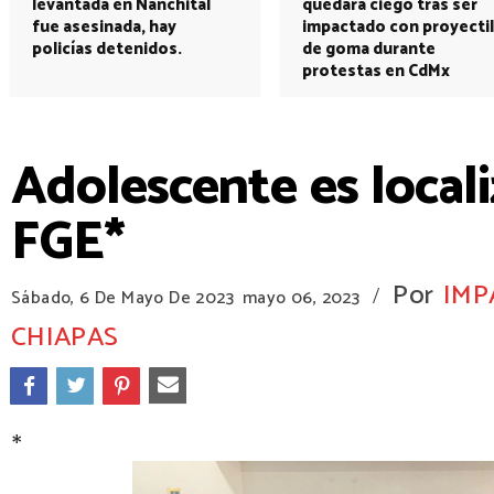
levantada en Nanchital
quedará ciego tras ser
fue asesinada, hay
impactado con proyectil
policías detenidos.
de goma durante
protestas en CdMx
Adolescente es local
FGE*
Por
IMP
/
Sábado, 6 De Mayo De 2023
mayo 06, 2023
CHIAPAS
*