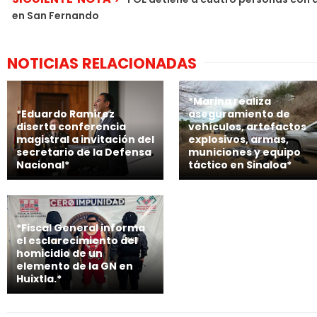
en San Fernando
NOTICIAS RELACIONADAS
*Marina realiza
*Eduardo Ramírez
aseguramiento de
diserta conferencia
vehículos, artefactos
magistral a invitación del
explosivos, armas,
secretario de la Defensa
municiones y equipo
Nacional*
táctico en Sinaloa*
*Fiscal General informa
el esclarecimiento del
homicidio de un
elemento de la GN en
Huixtla.*