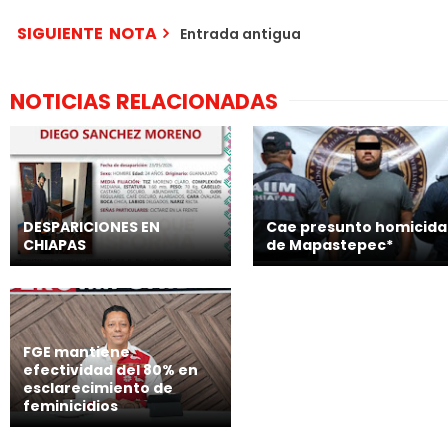
SIGUIENTE NOTA
Entrada antigua
NOTICIAS RELACIONADAS
DESPARICIONES EN
Cae presunto homicida
CHIAPAS
de Mapastepec*
FGE mantiene
efectividad del 80% en
esclarecimiento de
feminicidios