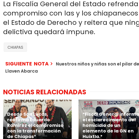
La Fiscalía General del Estado refrenda
compromiso con las y los chiapanecos
el Estado de Derecho y reitera que ni
delictiva quedará impune.
CHIAPAS
SIGUIENTE NOTA
Nuestros niños y niñas son el pilar d
Llaven Abarca
NOTICIAS RELACIONADAS
Desde San Lucas,
*Fiscal General informa
reafirma Eduardo
el esclarecimiento del
Ramírez el compromiso
homicidio de un
con la transformación
elemento de la GN en
de Chiapas*
Huixtla.*