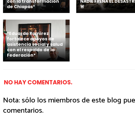
con la transformación
NADIE FRENA EL DESASTR
de Chiapas*
🚨
*Eduardo Ramírez
fortalece apoyos de
asistencia social y salud
con el respaldo de la
Federación*
NO HAY COMENTARIOS.
Nota: sólo los miembros de este blog pue
comentarios.