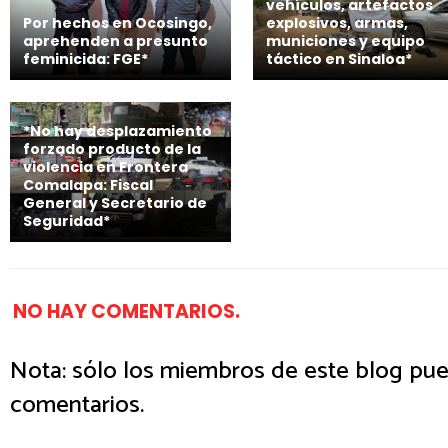
vehículos, artefactos
Por hechos en Ocosingo,
explosivos, armas,
aprehenden a presunto
municiones y equipo
feminicida: FGE*
táctico en Sinaloa*
*No hay desplazamiento
forzado producto de la
violencia en Frontera
Comalapa: Fiscal
General y Secretario de
Seguridad*
NO HAY COMENTARIOS.
Nota: sólo los miembros de este blog pue
comentarios.