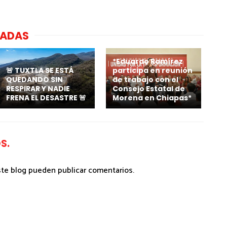
NADAS
*Eduardo Ramírez
🚨 TUXTLA SE ESTÁ
participa en reunión
QUEDANDO SIN
de trabajo con el
RESPIRAR Y NADIE
Consejo Estatal de
FRENA EL DESASTRE 🚨
Morena en Chiapas*
S.
ste blog pueden publicar comentarios.