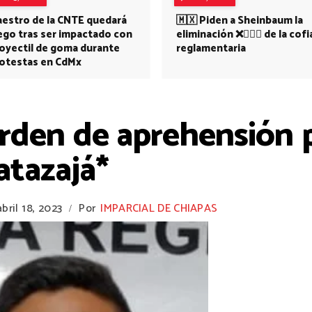
estro de la CNTE quedará
🇲🇽 Piden a Sheinbaum la
ego tras ser impactado con
eliminación ❌👩🏻‍⚕️ de la cofi
oyectil de goma durante
reglamentaria
otestas en CdMx
rden de aprehensión p
atazajá*
abril 18, 2023
Por
IMPARCIAL DE CHIAPAS
/