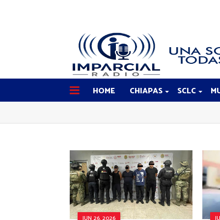
HOME
CHIAPAS
SCLC
MU
JUN 26, 2026
J