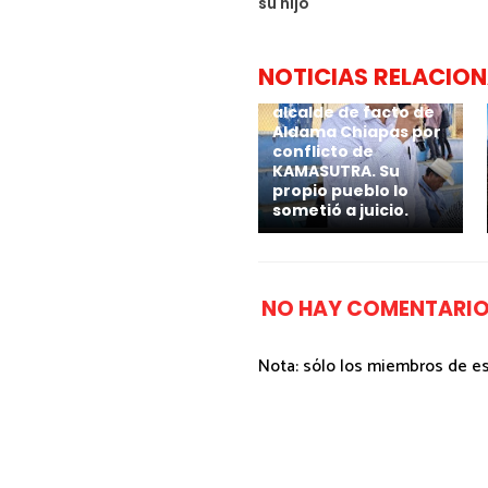
su hijo
NOTICIAS RELACIO
Por calenturiento 4
millones paga
alcalde de facto de
Aldama Chiapas por
conflicto de
KAMASUTRA. Su
propio pueblo lo
sometió a juicio.
NO HAY COMENTARIO
Nota: sólo los miembros de e