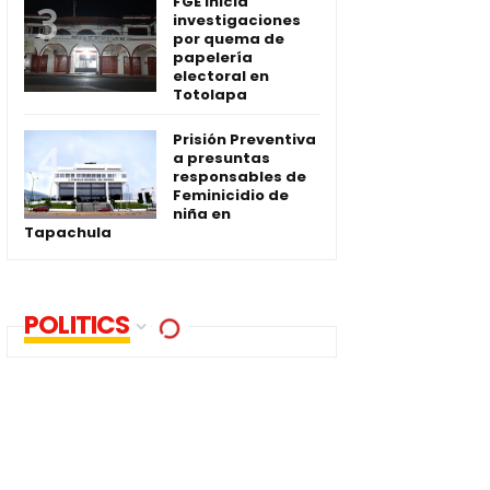
FGE inicia
investigaciones
por quema de
papelería
electoral en
Totolapa
Prisión Preventiva
a presuntas
responsables de
Feminicidio de
niña en
Tapachula
POLITICS