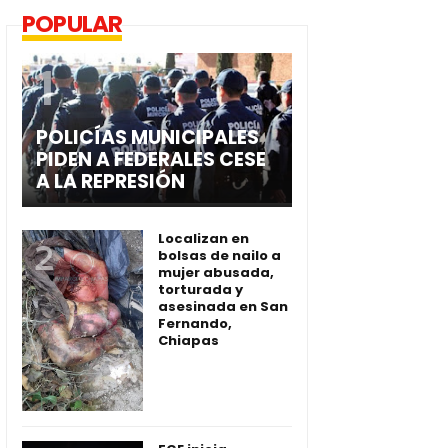
POPULAR
POLICÍAS MUNICIPALES
PIDEN A FEDERALES CESE
A LA REPRESIÓN
Localizan en
bolsas de nailo a
mujer abusada,
torturada y
asesinada en San
Fernando,
Chiapas