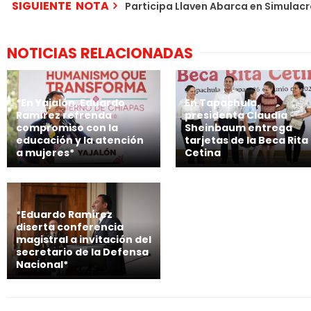
SIGUIENTE NOTA
Participa Llaven Abarca en Simulac
NOTICIAS RELACIONADAS
*En Yajalón, Eduardo
En Tapachula,
Ramírez refrenda
presidenta Claudia
compromiso con la
Sheinbaum entrega
educación y la atención
tarjetas de la Beca Rita
a mujeres*
Cetina
*Eduardo Ramírez
diserta conferencia
magistral a invitación del
secretario de la Defensa
Nacional*