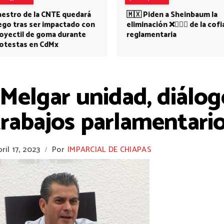
estro de la CNTE quedará
🇲🇽 Piden a Sheinbaum la
ego tras ser impactado con
eliminación ❌👩🏻‍⚕️ de la cofi
oyectil de goma durante
reglamentaria
otestas en CdMx
 Melgar unidad, diálo
rabajos parlamentari
bril 17, 2023
Por
IMPARCIAL DE CHIAPAS
/