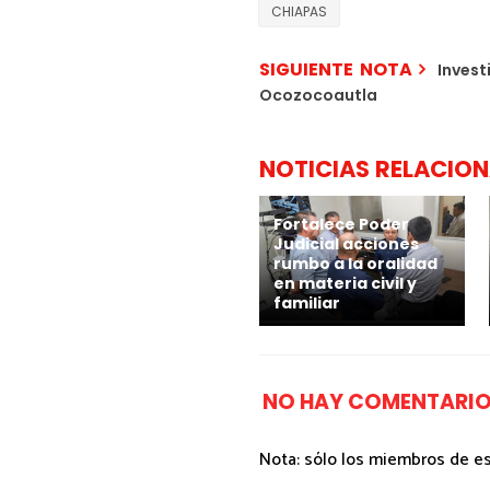
CHIAPAS
SIGUIENTE NOTA
Invest
Ocozocoautla
NOTICIAS RELACIO
Fortalece Poder
Judicial acciones
rumbo a la oralidad
en materia civil y
familiar
NO HAY COMENTARIO
Nota: sólo los miembros de e