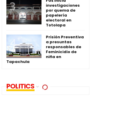
FGE inicia
investigaciones
por quema de
papelería
electoral en
Totolapa
Prisión Preventiva
a presuntas
responsables de
Feminicidio de
niña en
Tapachula
POLITICS