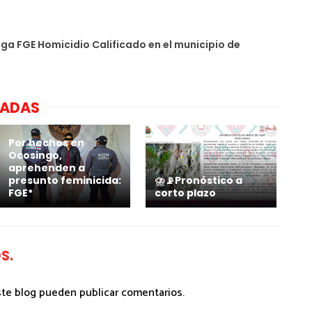
iga FGE Homicidio Calificado en el municipio de
NADAS
Por hechos en
Ocosingo,
aprehenden a
presunto feminicida:
⛈️📡Pronóstico a
FGE*
corto plazo
S.
ste blog pueden publicar comentarios.