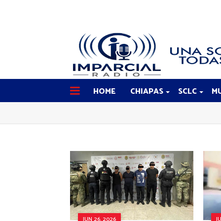
HOME
CHIAPAS
SCLC
MU
JUN 26, 2026
J