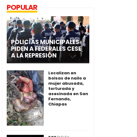
POPULAR
POLICÍAS MUNICIPALES
PIDEN A FEDERALES CESE
A LA REPRESIÓN
Localizan en
bolsas de nailo a
mujer abusada,
torturada y
asesinada en San
Fernando,
Chiapas