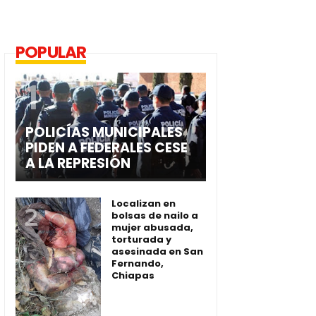
POPULAR
POLICÍAS MUNICIPALES
PIDEN A FEDERALES CESE
A LA REPRESIÓN
Localizan en
bolsas de nailo a
mujer abusada,
torturada y
asesinada en San
Fernando,
Chiapas