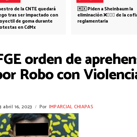
estro de la CNTE quedará
🇲🇽 Piden a Sheinbaum la
ego tras ser impactado con
eliminación ❌👩🏻‍⚕️ de la cofi
oyectil de goma durante
reglamentaria
otestas en CdMx
GE orden de aprehens
por Robo con Violenci
3
abril 16, 2023
Por
IMPARCIAL CHIAPAS
/