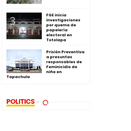
FGE inicia
investigaciones
por quema de
papelería
electoral en
Totolapa
Prisión Preventiva
a presuntas
responsables de
Feminicidio de
niña en
Tapachula
POLITICS