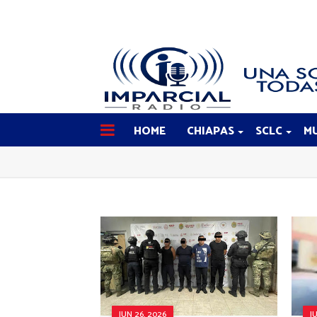
HOME
CHIAPAS
SCLC
MU
JUN 26, 2026
J