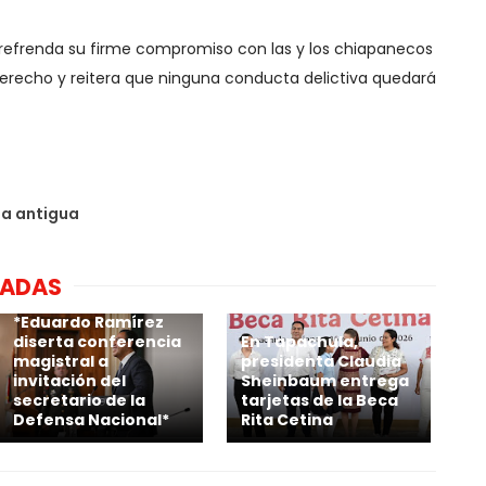
o refrenda su firme compromiso con las y los chiapanecos
Derecho y reitera que ninguna conducta delictiva quedará
da antigua
NADAS
*Eduardo Ramírez
diserta conferencia
En Tapachula,
magistral a
presidenta Claudia
invitación del
Sheinbaum entrega
secretario de la
tarjetas de la Beca
Defensa Nacional*
Rita Cetina