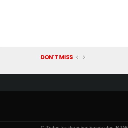
DON'T MISS
© Todos los derechos reservados IMPA