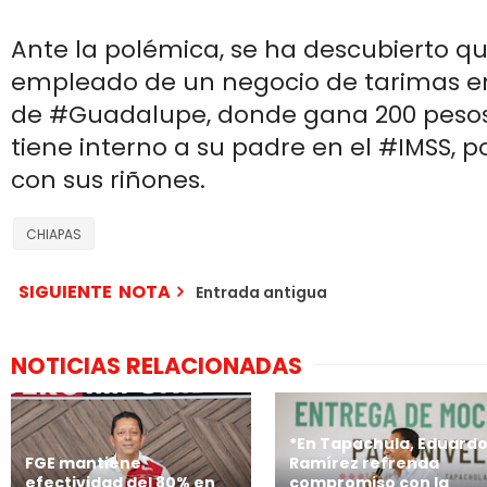
Ante la polémica, se ha descubierto qu
empleado de un negocio de tarimas en
de #Guadalupe, donde gana 200 pesos
tiene interno a su padre en el #IMSS, 
con sus riñones.
CHIAPAS
SIGUIENTE NOTA
Entrada antigua
NOTICIAS RELACIONADAS
*En Tapachula, Eduard
FGE mantiene
Ramírez refrenda
efectividad del 80% en
compromiso con la