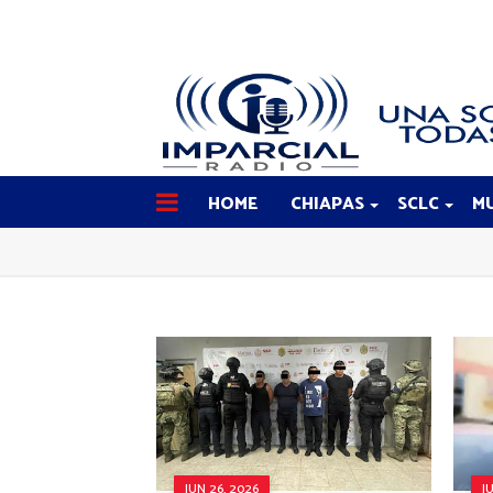
HOME
CHIAPAS
SCLC
MU
JUN 26, 2026
J