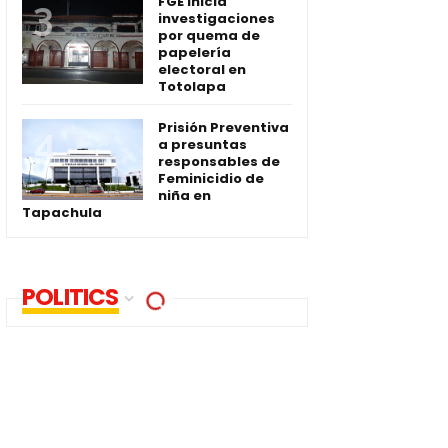
FGE inicia
investigaciones
por quema de
papelería
electoral en
Totolapa
Prisión Preventiva
a presuntas
responsables de
Feminicidio de
niña en
Tapachula
POLITICS