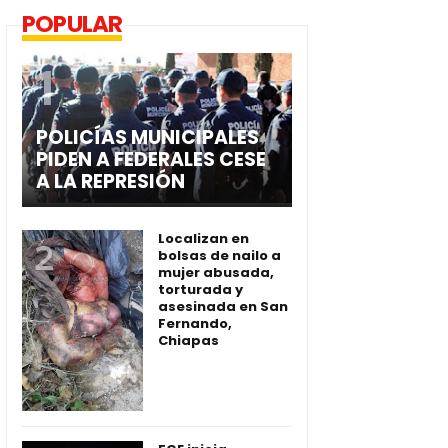
POPULAR
POLICÍAS MUNICIPALES
PIDEN A FEDERALES CESE
A LA REPRESIÓN
Localizan en
bolsas de nailo a
mujer abusada,
torturada y
asesinada en San
Fernando,
Chiapas