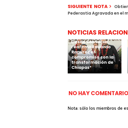
SIGUIENTE NOTA
Obtien
Pederastia Agravada en el 
NOTICIAS RELACIO
Desde San Lucas,
reafirma Eduardo
Ramírez el
compromiso con la
transformación de
Chiapas*
NO HAY COMENTARIO
Nota: sólo los miembros de e