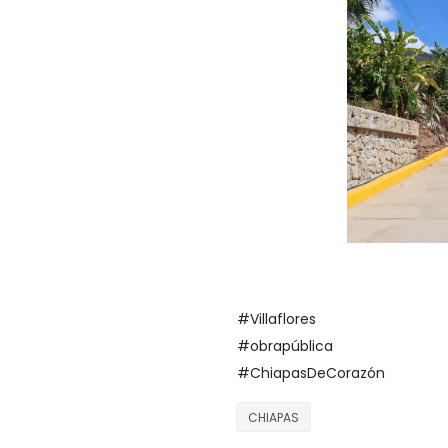
#Villaflores
#obrapública
#ChiapasDeCorazón
CHIAPAS