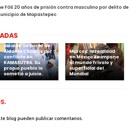
e FGE 20 años de prisión contra masculino por delito de
municipio de Mapastepec
NADAS
Por calenturiento 4
millones paga
alcalde de facto de
Aldama Chiapas por
Marcos: la realidad
conflicto de
en México se impone
KAMASUTRA. Su
al mundo frívolo y
propio pueblo lo
superficial del
sometió a juicio.
Mundial
S.
ste blog pueden publicar comentarios.