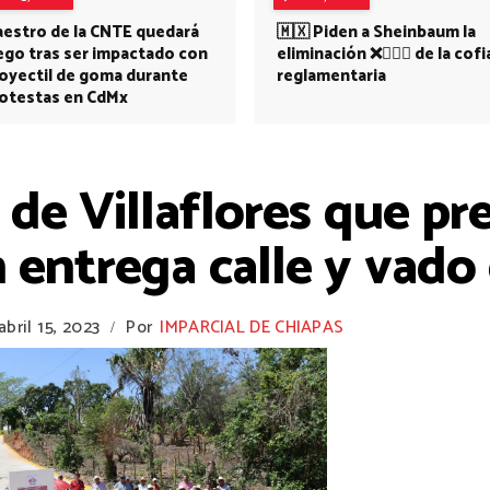
estro de la CNTE quedará
🇲🇽 Piden a Sheinbaum la
ego tras ser impactado con
eliminación ❌👩🏻‍⚕️ de la cofi
oyectil de goma durante
reglamentaria
otestas en CdMx
e Villaflores que pr
 entrega calle y vado
abril 15, 2023
Por
IMPARCIAL DE CHIAPAS
/