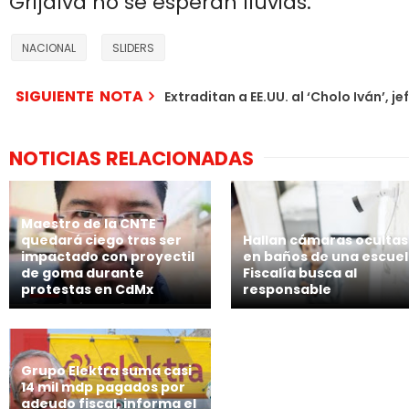
Grijalva no se esperan lluvias.
NACIONAL
SLIDERS
SIGUIENTE NOTA
Extraditan a EE.UU. al ‘Cholo Iván’, j
NOTICIAS RELACIONADAS
Maestro de la CNTE
quedará ciego tras ser
Hallan cámaras ocultas
impactado con proyectil
en baños de una escuel
de goma durante
Fiscalía busca al
protestas en CdMx
responsable
Grupo Elektra suma casi
14 mil mdp pagados por
adeudo fiscal, informa el