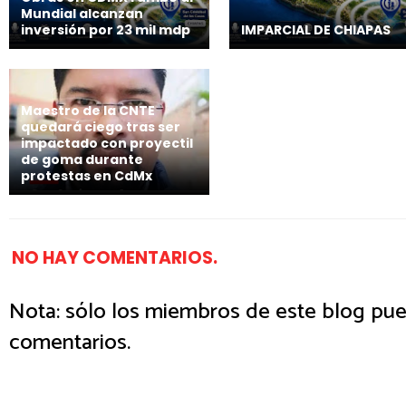
Mundial alcanzan
inversión por 23 mil mdp
IMPARCIAL DE CHIAPAS
Maestro de la CNTE
quedará ciego tras ser
impactado con proyectil
de goma durante
protestas en CdMx
NO HAY COMENTARIOS.
Nota: sólo los miembros de este blog pue
comentarios.