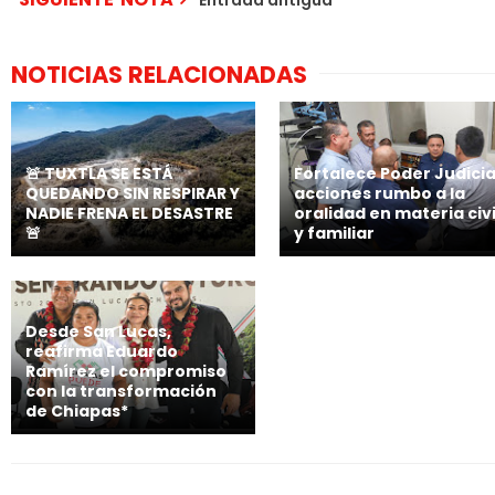
Entrada antigua
NOTICIAS RELACIONADAS
🚨 TUXTLA SE ESTÁ
Fortalece Poder Judicia
QUEDANDO SIN RESPIRAR Y
acciones rumbo a la
NADIE FRENA EL DESASTRE
oralidad en materia civi
🚨
y familiar
Desde San Lucas,
reafirma Eduardo
Ramírez el compromiso
con la transformación
de Chiapas*