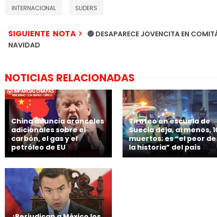
INTERNACIONAL
SLIDERS
SIGUIENTE NOTA
🔴 DESAPARECE JOVENCITA EN COMITÁ
NAVIDAD
NOTICIAS RELACIONADAS
China anuncia aranceles
Tiroteo en escuela de
adicionales sobre el
Suecia deja, al menos, 1
carbón, el gas y el
muertos; es “el peor de
petróleo de EU
la historia” del país
¿Perjudican a México los