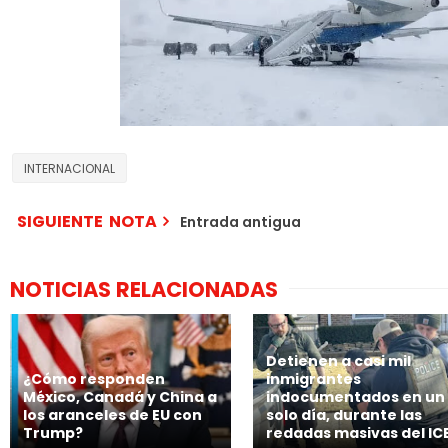
INTERNACIONAL
SIGUIENTE NOTA
Entrada antigua
NOTICIAS RELACIONADAS
Detienen a casi mil
¿Cómo responden
inmigrantes
México, Canadá y China a
indocumentados en un
los aranceles de EU con
solo día, durante las
Trump?
redadas masivas del IC