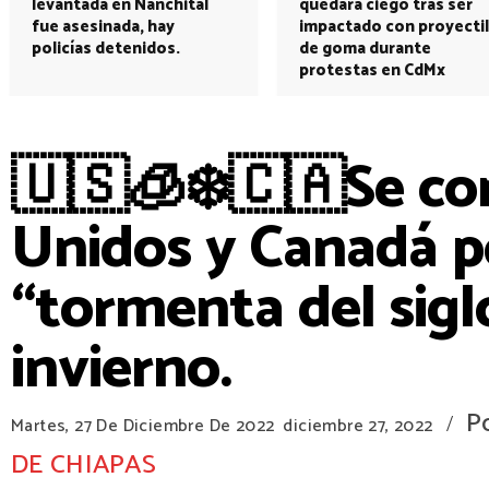
levantada en Nanchital
quedará ciego tras ser
fue asesinada, hay
impactado con proyectil
policías detenidos.
de goma durante
protestas en CdMx
🇺🇸🧊❄️🇨🇦Se co
Unidos y Canadá p
“tormenta del sig
invierno.
P
/
Martes, 27 De Diciembre De 2022
diciembre 27, 2022
DE CHIAPAS