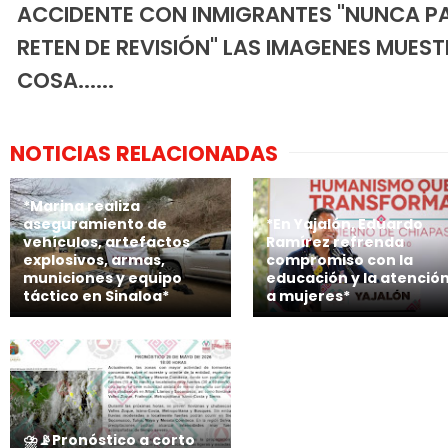
ACCIDENTE CON INMIGRANTES "NUNCA P
RETEN DE REVISIÓN" LAS IMAGENES MUES
COSA......
NOTICIAS RELACIONADAS
*Marina realiza
aseguramiento de
*En Yajalón, Eduardo
vehículos, artefactos
Ramírez refrenda
explosivos, armas,
compromiso con la
municiones y equipo
educación y la atenció
táctico en Sinaloa*
a mujeres*
⛈️📡Pronóstico a corto