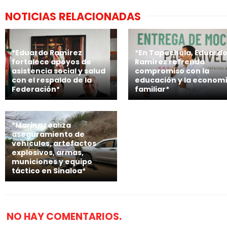
NOTICIAS RELACIONADAS
*Eduardo Ramírez
*En Tapachula, Eduard
fortalece apoyos de
Ramírez refrenda
asistencia social y salud
compromiso con la
con el respaldo de la
educación y la econom
Federación*
familiar*
*Marina realiza
aseguramiento de
vehículos, artefactos
explosivos, armas,
municiones y equipo
táctico en Sinaloa*
NO HAY COMENTARIOS.