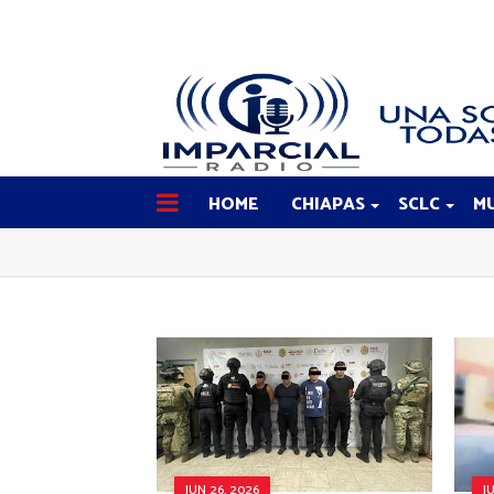
HOME
CHIAPAS
SCLC
MU
JUN 26, 2026
J