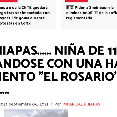
estro de la CNTE quedará
🇲🇽 Piden a Sheinbaum la
ego tras ser impactado con
eliminación ❌👩🏻‍⚕️ de la cofi
oyectil de goma durante
reglamentaria
otestas en CdMx
APAS...... NIÑA DE 
ANDOSE CON UNA H
ENTO "EL ROSARIO
..
2021
septiembre 06, 2021
Por
IMPARCIAL CHIAPAS
/