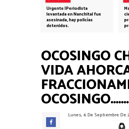
Urgente |Periodista
Ma
levantada en Nanchital fue
ci
asesinada, hay policías
pr
detenidos.
pr
OCOSINGO CHI
VIDA AHORC
FRACCIONAMI
OCOSINGO.........
Lunes, 6 De Septiembre De 