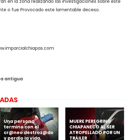
an en la zona realizando las investigaciones sobre este
ente o fue Provocado este lamentable deceso.
ww.imparcialchiapas.com
da antigua
NADAS
Una persona
MUERE PEREGRINO
termino con el
CHIAPANECO AL SER
cr@neo destroz@do
ATROPELLADO POR UN
y perdio la vida,
TRÁILER