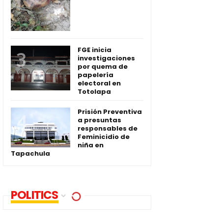
FGE inicia
investigaciones
por quema de
papelería
electoral en
Totolapa
Prisión Preventiva
a presuntas
responsables de
Feminicidio de
niña en
Tapachula
POLITICS