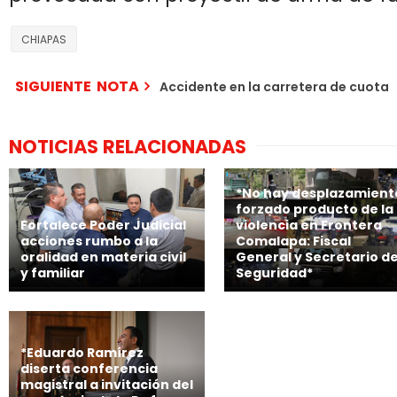
CHIAPAS
SIGUIENTE NOTA
Accidente en la carretera de cuota
NOTICIAS RELACIONADAS
*No hay desplazamient
forzado producto de la
Fortalece Poder Judicial
violencia en Frontera
acciones rumbo a la
Comalapa: Fiscal
oralidad en materia civil
General y Secretario d
y familiar
Seguridad*
*Eduardo Ramírez
diserta conferencia
magistral a invitación del