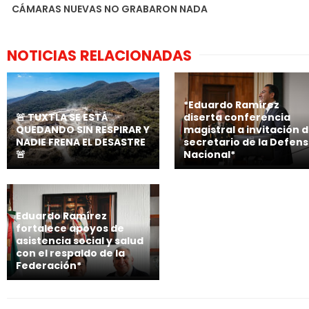
CÁMARAS NUEVAS NO GRABARON NADA
NOTICIAS RELACIONADAS
*Eduardo Ramírez
🚨 TUXTLA SE ESTÁ
diserta conferencia
QUEDANDO SIN RESPIRAR Y
magistral a invitación d
NADIE FRENA EL DESASTRE
secretario de la Defen
🚨
Nacional*
Eduardo Ramírez
fortalece apoyos de
asistencia social y salud
con el respaldo de la
Federación*