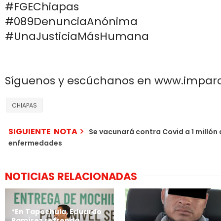
#FGEChiapas
#089DenunciaAnónima
#UnaJusticiaMásHumana
Síguenos y escúchanos en www.impar
CHIAPAS
SIGUIENTE NOTA
Se vacunará contra Covid a 1 millón 
enfermedades
NOTICIAS RELACIONADAS
*En Tapachula, Eduardo
Ramírez refrenda