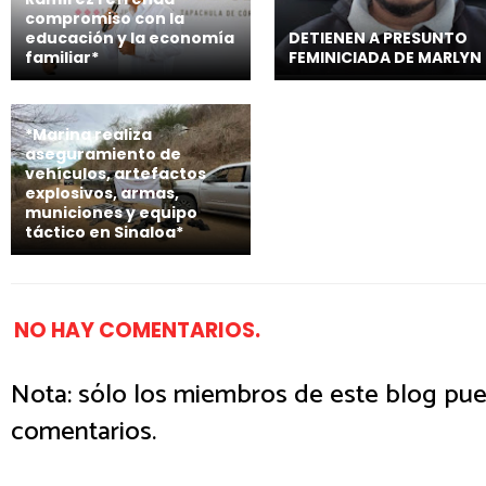
compromiso con la
educación y la economía
DETIENEN A PRESUNTO
familiar*
FEMINICIADA DE MARLYN
*Marina realiza
aseguramiento de
vehículos, artefactos
explosivos, armas,
municiones y equipo
táctico en Sinaloa*
NO HAY COMENTARIOS.
Nota: sólo los miembros de este blog pue
comentarios.