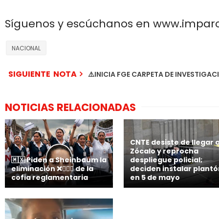
Síguenos y escúchanos en www.impar
NACIONAL
SIGUIENTE NOTA
⚠️INICIA FGE CARPETA DE INVESTIGA
NOTICIAS RELACIONADAS
CNTE desiste de llegar a
Zócalo y reprocha
🇲🇽 Piden a Sheinbaum la
despliegue policial;
eliminación ❌👩🏻‍⚕️ de la
deciden instalar plant
cofia reglamentaria
en 5 de mayo