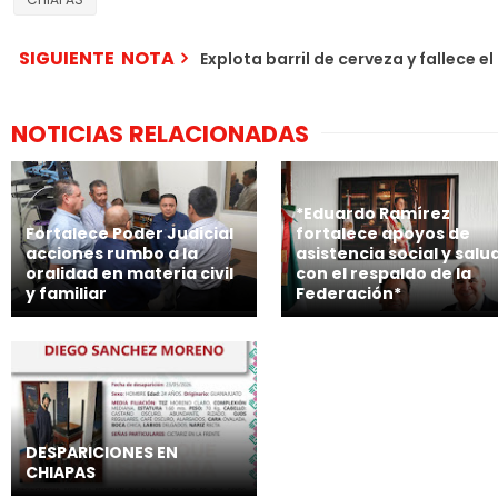
SIGUIENTE NOTA
Explota barril de cerveza y fallece e
NOTICIAS RELACIONADAS
*Eduardo Ramírez
Fortalece Poder Judicial
fortalece apoyos de
acciones rumbo a la
asistencia social y salu
oralidad en materia civil
con el respaldo de la
y familiar
Federación*
DESPARICIONES EN
CHIAPAS