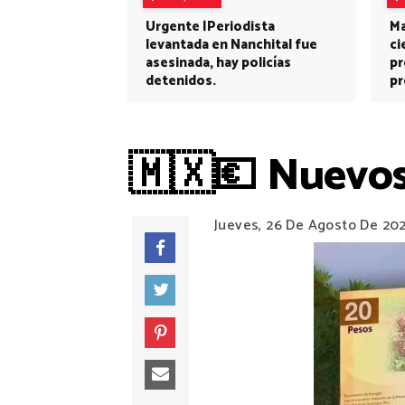
Urgente |Periodista
Ma
levantada en Nanchital fue
ci
asesinada, hay policías
pr
detenidos.
pr
🇲🇽💶 Nuevos 
Jueves, 26 De Agosto De 20