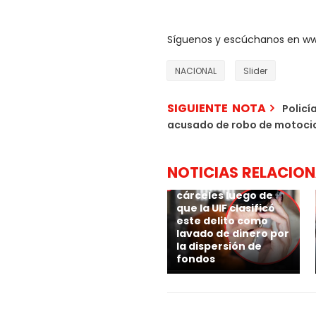
Síguenos y escúchanos en w
NACIONAL
Slider
SIGUIENTE NOTA
Policí
acusado de robo de motocicl
Los bancos de
México rastrearán
las transferencias
NOTICIAS RELACIO
de extorsión
originadas desde las
cárceles luego de
que la UIF clasificó
este delito como
lavado de dinero por
la dispersión de
fondos