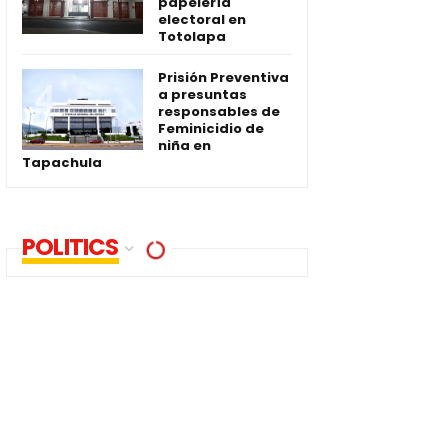
papelería
electoral en
Totolapa
Prisión Preventiva
a presuntas
responsables de
Feminicidio de
niña en
Tapachula
POLITICS