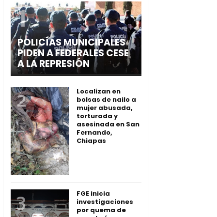
POLICÍAS MUNICIPALES
PIDEN A FEDERALES CESE
A LA REPRESIÓN
Localizan en
bolsas de nailo a
mujer abusada,
torturada y
asesinada en San
Fernando,
Chiapas
FGE inicia
investigaciones
por quema de