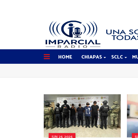
HOME
CHIAPAS
SCLC
MU
JUN 26, 2026
J