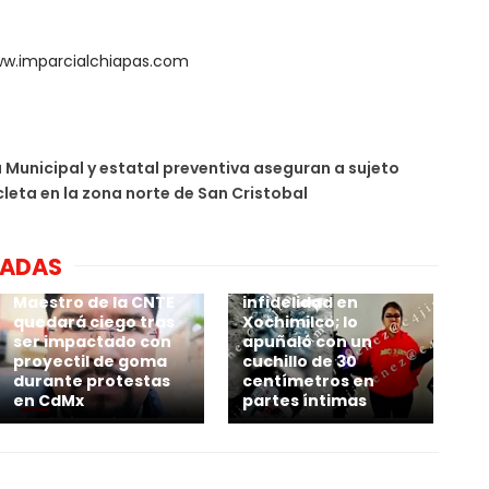
ww.imparcialchiapas.com
a Municipal y estatal preventiva aseguran a sujeto
eta en la zona norte de San Cristobal
NADAS
🔴 Mujer mata a su
pareja por presunta
Maestro de la CNTE
infidelidad en
quedará ciego tras
Xochimilco; lo
ser impactado con
apuñaló con un
proyectil de goma
cuchillo de 30
durante protestas
centímetros en
en CdMx
partes íntimas