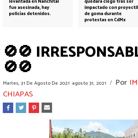
levantada en Nanchital
quedará ciego tras ser
fue asesinada, hay
impactado con proyectil
policías detenidos.
de goma durante
protestas en CdMx
🚫🚫 IRRESPONSABL
🚫🚫
Por
I
/
Martes, 31 De Agosto De 2021
agosto 31, 2021
CHIAPAS