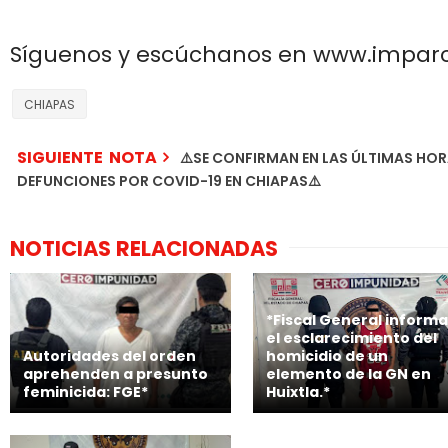
Síguenos y escúchanos en www.impar
CHIAPAS
SIGUIENTE NOTA
⚠️SE CONFIRMAN EN LAS ÚLTIMAS HOR
DEFUNCIONES POR COVID-19 EN CHIAPAS⚠️
NOTICIAS RELACIONADAS
*Fiscal General informa
el esclarecimiento del
Autoridades del orden
homicidio de un
aprehenden a presunto
elemento de la GN en
feminicida: FGE*
Huixtla.*