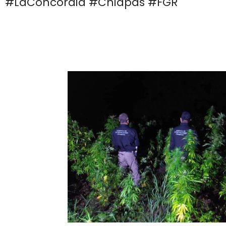
#LaConcordia #Chiapas #FGR