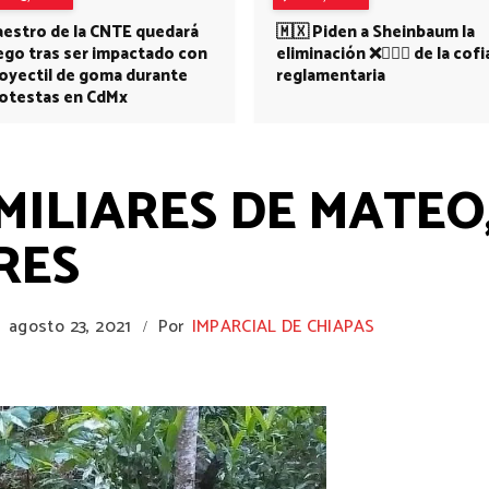
estro de la CNTE quedará
🇲🇽 Piden a Sheinbaum la
ego tras ser impactado con
eliminación ❌👩🏻‍⚕️ de la cofi
oyectil de goma durante
reglamentaria
otestas en CdMx
MILIARES DE MATEO,
RES
1
agosto 23, 2021
Por
IMPARCIAL DE CHIAPAS
/