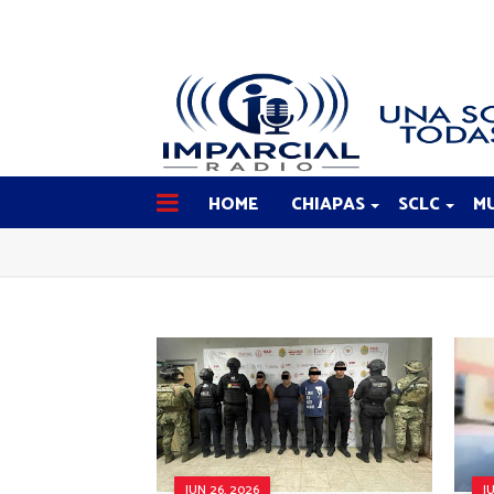
HOME
CHIAPAS
SCLC
MU
JUN 26, 2026
J