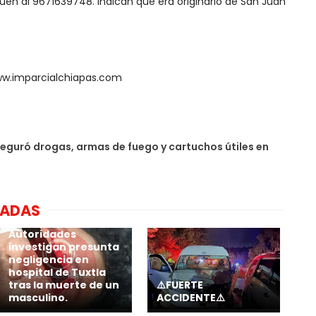
uen al 9671639748. Indican que era originario de San Juan
ww.imparcialchiapas.com
eguró drogas, armas de fuego y cartuchos útiles en
NADAS
Autoridades
investigan presunta
negligencia en
hospital de Tuxtla
tras la muerte de un
⚠️FUERTE
masculino.
ACCIDENTE⚠️