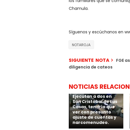
los familiares que se comuniq
Chamula.
Síguenos y escúchanos en w
NOTAROJA
SIGUIENTE NOTA
FGE as
diligencia de cateos
NOTICIAS RELACIO
Ejecutan a dos en
San Cristóbal de Las
Casas, tendría que
ver con presunto
ajuste de cuentas y
narcomenudeo.