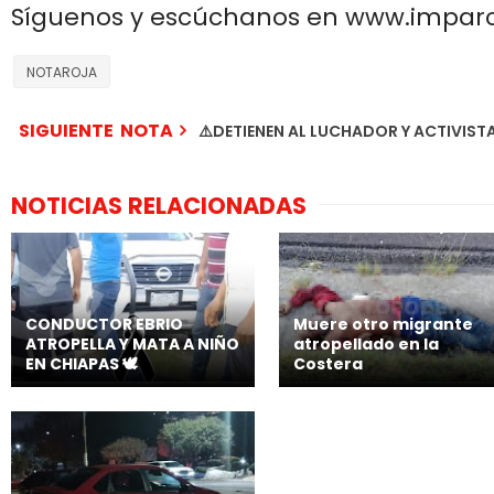
Síguenos y escúchanos en www.impar
NOTAROJA
SIGUIENTE NOTA
⚠️DETIENEN AL LUCHADOR Y ACTIVIST
NOTICIAS RELACIONADAS
CONDUCTOR EBRIO
Muere otro migrante
ATROPELLA Y MATA A NIÑO
atropellado en la
EN CHIAPAS 🕊️
Costera