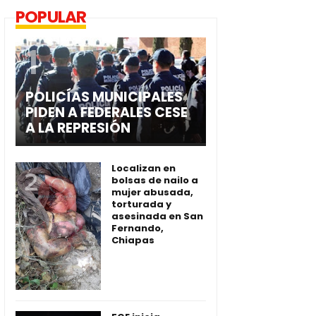
POPULAR
POLICÍAS MUNICIPALES
PIDEN A FEDERALES CESE
A LA REPRESIÓN
Localizan en
bolsas de nailo a
mujer abusada,
torturada y
asesinada en San
Fernando,
Chiapas