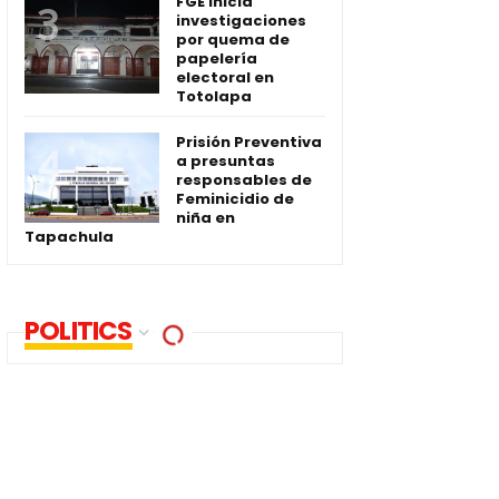
FGE inicia
investigaciones
por quema de
papelería
electoral en
Totolapa
Prisión Preventiva
a presuntas
responsables de
Feminicidio de
niña en
Tapachula
POLITICS