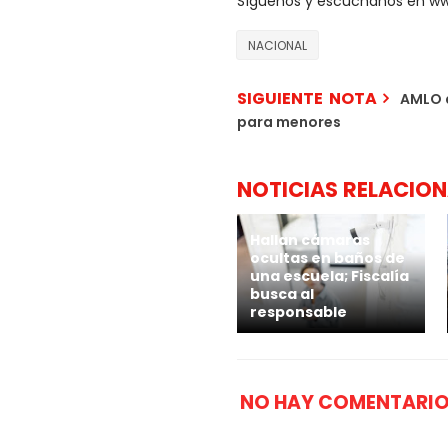
Síguenos y escúchanos en w
NACIONAL
SIGUIENTE NOTA
AMLO a
para menores
NOTICIAS RELACIO
Hallan cámaras
ocultas en baños de
una escuela; Fiscalía
busca al
responsable
NO HAY COMENTARIO