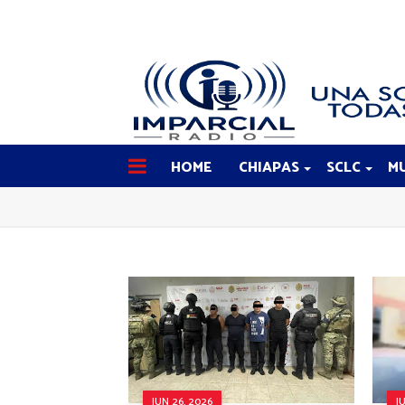
HOME
CHIAPAS
SCLC
MU
JUN 26, 2026
J