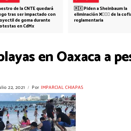
estro de la CNTE quedará
🇲🇽 Piden a Sheinbaum la
ego tras ser impactado con
eliminación ❌👩🏻‍⚕️ de la cofi
oyectil de goma durante
reglamentaria
otestas en CdMx
playas en Oaxaca a pe
ulio 22, 2021
Por
IMPARCIAL CHIAPAS
/