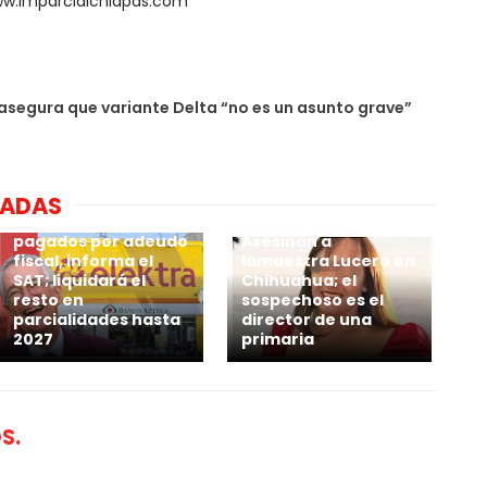
ww.imparcialchiapas.com
segura que variante Delta “no es un asunto grave”
NADAS
Grupo Elektra suma
casi 14 mil mdp
pagados por adeudo
Asesinan a
fiscal, informa el
lamaestra Lucero en
SAT; liquidará el
Chihuahua; el
resto en
sospechoso es el
parcialidades hasta
director de una
2027
primaria
S.