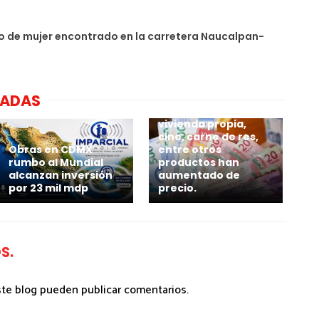
 de mujer encontrado en la carretera Naucalpan-
NADAS
El pollo, jitomate,
vivienda propia,
cine, carne de res,
Obras en CDMX
entre otros
rumbo al Mundial
productos han
alcanzan inversión
aumentado de
por 23 mil mdp
precio.
S.
ste blog pueden publicar comentarios.