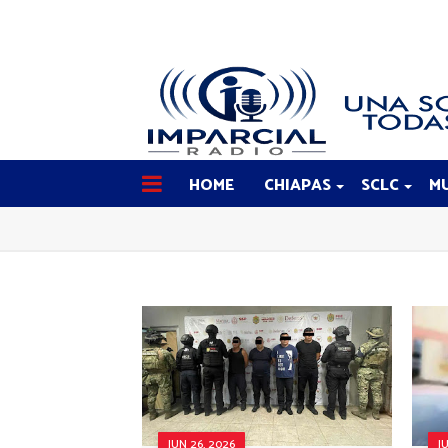
HOME
CHIAPAS
SCLC
MU
JUN 26, 2026
J