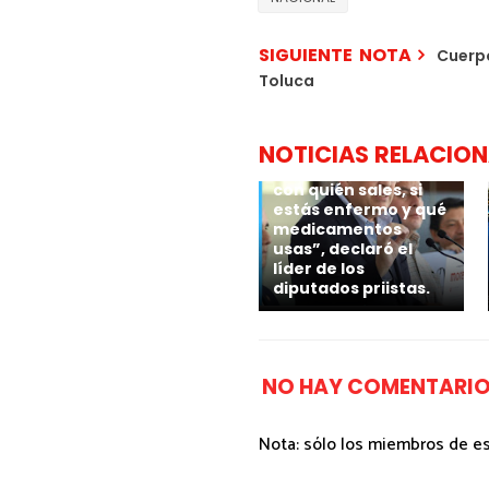
SIGUIENTE NOTA
Cuerpo
Toluca
🗣 “Las autoridades
sabrán dónde estás,
si vas a un hotel, un
NOTICIAS RELACIO
restaurante o a tu
casa, qué compras,
con quién sales, si
estás enfermo y qué
medicamentos
usas”, declaró el
líder de los
diputados priistas.
NO HAY COMENTARIO
Nota: sólo los miembros de e