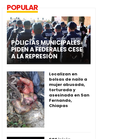
POPULAR
POLICÍAS MUNICIPALES
PIDEN A FEDERALES CESE
A LA REPRESIÓN
Localizan en
bolsas de nailo a
mujer abusada,
torturada y
asesinada en San
Fernando,
Chiapas