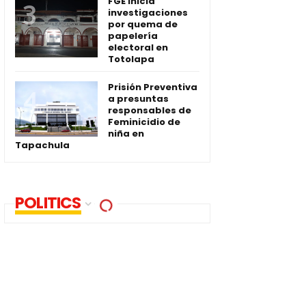
FGE inicia
investigaciones
por quema de
papelería
electoral en
Totolapa
Prisión Preventiva
a presuntas
responsables de
Feminicidio de
niña en
Tapachula
POLITICS