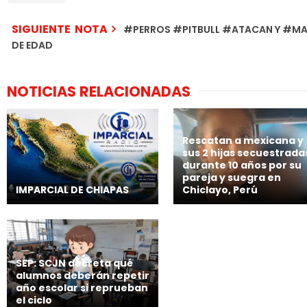
SIGUIENTE NOTA
#PERROS #PITBULL #ATACAN Y #MA
DE EDAD
NOTICIAS RELACIONADAS
Rescatan a mexicana y
sus 2 hijas secuestrada
durante 10 años por su
pareja y suegra en
IMPARCIAL DE CHIAPAS
Chiclayo, Perú
SEP: SCJN decreta qué
alumnos deberán repetir
año escolar si reprueban
el ciclo