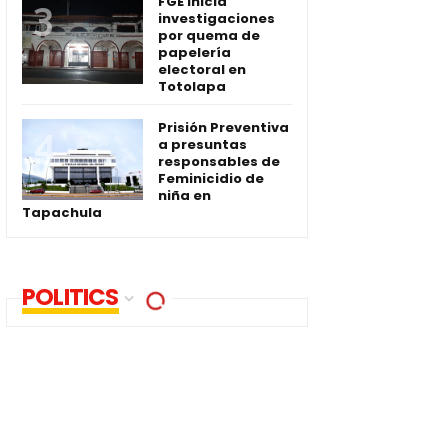
FGE inicia
investigaciones
por quema de
papelería
electoral en
Totolapa
Prisión Preventiva
a presuntas
responsables de
Feminicidio de
niña en
Tapachula
POLITICS