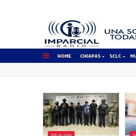
HOME
CHIAPAS
SCLC
MU
JUN 26, 2026
J