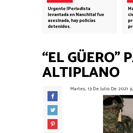
Urgente |Periodista
Ma
levantada en Nanchital fue
ci
asesinada, hay policías
pr
detenidos.
pr
“EL GÜERO” 
ALTIPLANO
Martes, 13 De Julio De 2021
j