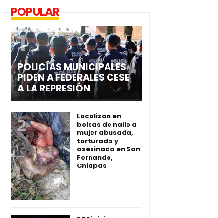
POPULAR
POLICÍAS MUNICIPALES
PIDEN A FEDERALES CESE
A LA REPRESIÓN
Localizan en
bolsas de nailo a
mujer abusada,
torturada y
asesinada en San
Fernando,
Chiapas