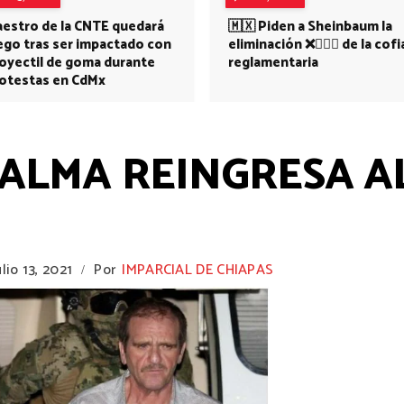
estro de la CNTE quedará
🇲🇽 Piden a Sheinbaum la
ego tras ser impactado con
eliminación ❌👩🏻‍⚕️ de la cofi
oyectil de goma durante
reglamentaria
otestas en CdMx
PALMA REINGRESA A
ulio 13, 2021
Por
IMPARCIAL DE CHIAPAS
/