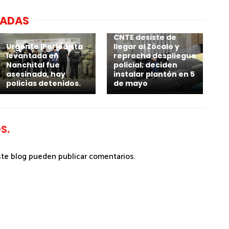
NADAS
CNTE desiste de
Urgente |Periodista
llegar al Zócalo y
levantada en
reprocha despliegue
Nanchital fue
policial; deciden
asesinada, hay
instalar plantón en 5
policías detenidos.
de mayo
S.
ste blog pueden publicar comentarios.