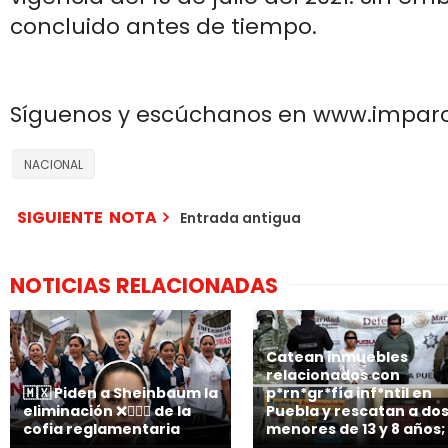
concluido antes de tiempo.
Síguenos y escúchanos en www.impar
NACIONAL
SIGUIENTE NOTA
Entrada antigua
NOTICIAS RELACIONADAS
Catean inmuebles
relacionados con
🇲🇽 Piden a Sheinbaum la
p*rn*gr*fía inf*ntil en
eliminación ❌👩🏻‍⚕️ de la
Puebla y rescatan a do
cofia reglamentaria
menores de 13 y 8 años;