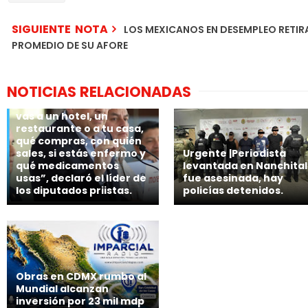
SIGUIENTE NOTA
LOS MEXICANOS EN DESEMPLEO RETIRA
PROMEDIO DE SU AFORE
NOTICIAS RELACIONADAS
🗣 “Las autoridades
sabrán dónde estás, si
vas a un hotel, un
restaurante o a tu casa,
qué compras, con quién
sales, si estás enfermo y
Urgente |Periodista
qué medicamentos
levantada en Nanchital
usas”, declaró el líder de
fue asesinada, hay
los diputados priistas.
policías detenidos.
Obras en CDMX rumbo al
Mundial alcanzan
inversión por 23 mil mdp