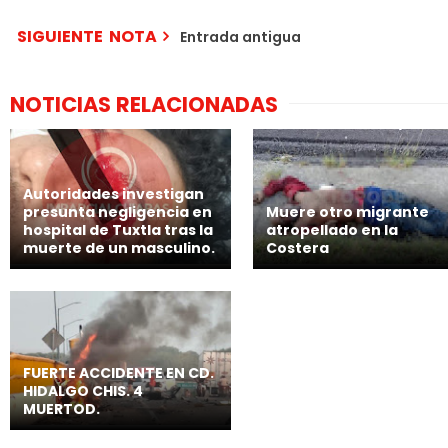
SIGUIENTE NOTA
Entrada antigua
NOTICIAS RELACIONADAS
Autoridades investigan
presunta negligencia en
Muere otro migrante
hospital de Tuxtla tras la
atropellado en la
muerte de un masculino.
Costera
FUERTE ACCIDENTE EN CD.
HIDALGO CHIS. 4
MUERTOD.