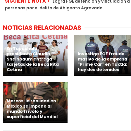
SIGUIENTE NOTA
Logra FGE detención y vinculación a
personas por el delito de Abigeato Agravado
NOTICIAS RELACIONADAS
En Tapachula,
presidenta Claudia
Investiga FGE fraude
Sheinbaum entrega
masivo de la empresa
tarjetas de la Beca Rita
"Prime Car" en Tuxtla;
Cetina
hay dos detenidos
Marcos: la realidad en
México se impone al
mundo frívolo y
superficial del Mundial