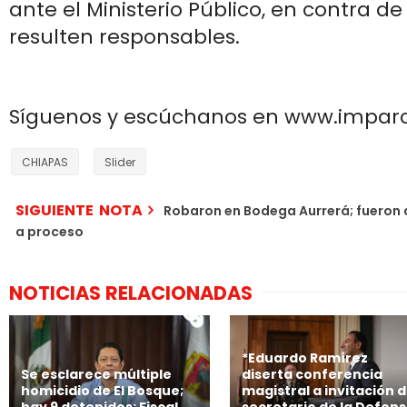
ante el Ministerio Público, en contra d
resulten responsables.
Síguenos y escúchanos en www.impar
CHIAPAS
Slider
SIGUIENTE NOTA
Robaron en Bodega Aurrerá; fueron 
a proceso
NOTICIAS RELACIONADAS
*Eduardo Ramírez
Se esclarece múltiple
diserta conferencia
homicidio de El Bosque;
magistral a invitación d
hay 9 detenidos: Fiscal
secretario de la Defen