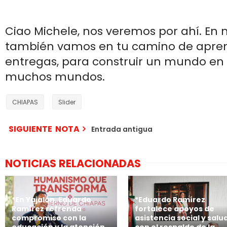
Ciao Michele, nos veremos por ahí. En 
también vamos en tu camino de apren
entregas, para construir un mundo e
muchos mundos.
CHIAPAS
Slider
SIGUIENTE NOTA
Entrada antigua
NOTICIAS RELACIONADAS
*En Yajalón, Eduardo
*Eduardo Ramírez
Ramírez refrenda
fortalece apoyos de
compromiso con la
asistencia social y salu
educación y la atención
con el respaldo de la