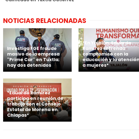
NOTICIAS RELACIONADAS
*En Yajalón, Eduardo
Investiga FGE fraude
Ramírez refrenda
masivo de la empresa
compromiso con la
"Prime Car" en Tuxtla;
educación y la atenció
hay dos detenidos
a mujeres*
*Eduardo Ramírez
participa en reunión de
trabajo con el Consejo
Estatal de Morena en
Chiapas*