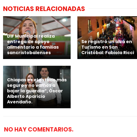
NOTICIAS RELACIONADAS
DIF Municipal realiza
entrega de apoyo
Se registró un alza en
alimentario a familias
Turismo en San
sancristobalenses
Cristóbal: Fabiola Ricci
Chiapas es el estado más
seguro y no vamos a
bajar la guardia”, Óscar
Alberto Aparicio
Avendaño.
NO HAY COMENTARIOS.