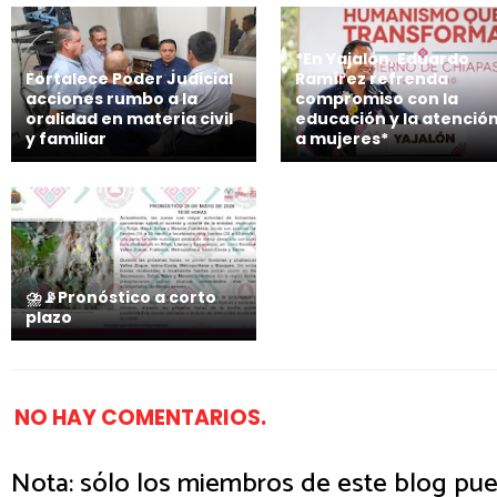
*En Yajalón, Eduardo
Fortalece Poder Judicial
Ramírez refrenda
acciones rumbo a la
compromiso con la
oralidad en materia civil
educación y la atenció
y familiar
a mujeres*
⛈️📡Pronóstico a corto
plazo
NO HAY COMENTARIOS.
Nota: sólo los miembros de este blog pue