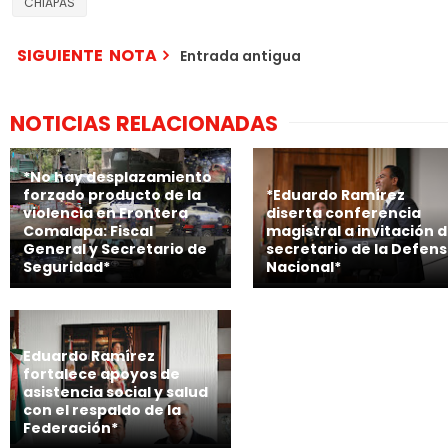
CHIAPAS
SIGUIENTE NOTA
Entrada antigua
NOTICIAS RELACIONADAS
*No hay desplazamiento
forzado producto de la
*Eduardo Ramírez
violencia en Frontera
diserta conferencia
Comalapa: Fiscal
magistral a invitación d
General y Secretario de
secretario de la Defen
Seguridad*
Nacional*
Eduardo Ramírez
fortalece apoyos de
asistencia social y salud
con el respaldo de la
Federación*