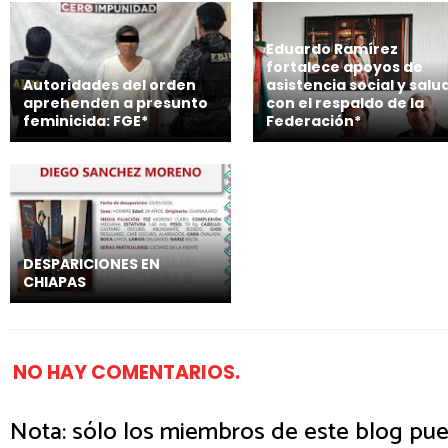
Eduardo Ramírez
fortalece apoyos de
Autoridades del orden
asistencia social y salu
aprehenden a presunto
con el respaldo de la
feminicida: FGE*
Federación*
DESPARICIONES EN
CHIAPAS
NO HAY COMENTARIOS.
Nota: sólo los miembros de este blog pue