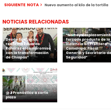
SIGUIENTE NOTA
Nuevo aumento al kilo de la tortilla
NOTICIAS RELACIONADAS
*No hay desplazamient
Desde San Lucas,
forzado producto de la
reafirma Eduardo
violencia en Frontera
Ramírez el compromiso
Comalapa: Fiscal
con la transformación
General y Secretario d
de Chiapas*
Seguridad*
⛈️📡Pronóstico a corto
plazo