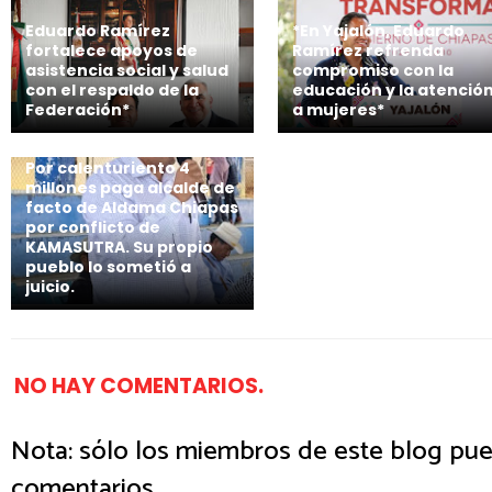
Eduardo Ramírez
*En Yajalón, Eduardo
fortalece apoyos de
Ramírez refrenda
asistencia social y salud
compromiso con la
con el respaldo de la
educación y la atenció
Federación*
a mujeres*
Por calenturiento 4
millones paga alcalde de
facto de Aldama Chiapas
por conflicto de
KAMASUTRA. Su propio
pueblo lo sometió a
juicio.
NO HAY COMENTARIOS.
Nota: sólo los miembros de este blog pue
comentarios.