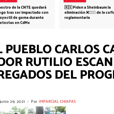
estro de la CNTE quedará
🇲🇽 Piden a Sheinbaum la
ego tras ser impactado con
eliminación ❌👩🏻‍⚕️ de la cofi
oyectil de goma durante
reglamentaria
otestas en CdMx
L PUEBLO CARLOS 
DOR RUTILIO ESCAN
REGADOS DEL PRO
junio 29, 2021
Por
IMPARCIAL CHIAPAS
/