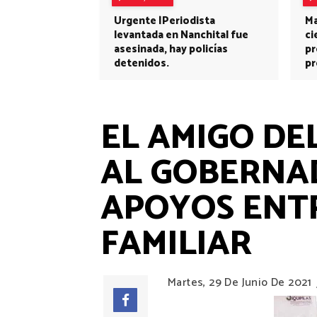
Urgente |Periodista
Ma
levantada en Nanchital fue
ci
asesinada, hay policías
pr
detenidos.
pr
EL AMIGO DE
AL GOBERNA
APOYOS ENT
FAMILIAR
Martes, 29 De Junio De 2021