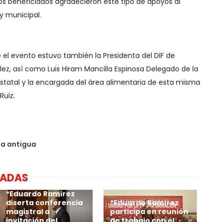
os beneficiados agradecieron este tipo de apoyos al
 y municipal.
el evento estuvo también la Presidenta del DIF de
ález, así como Luis Hiram Mancilla Espinosa Delegado de la
 estatal y la encargada del área alimentaria de esta misma
Ruiz.
da antigua
NADAS
*Eduardo Ramírez
diserta conferencia
*Eduardo Ramírez
magistral a
participa en reunión
invitación del
de trabajo con el