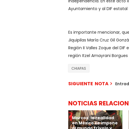
Independencia. En este acto l
Ayuntamiento y al DIF estatal
Es importante mencionar, que 
Jiquipilas María Cruz Gil Gonz
Región II Valles Zoque del DIF
región Itzel Amayrani Borgues 
CHIAPAS
SIGUIENTE NOTA
Entra
NOTICIAS RELACIO
Marcos: la realidad
en México se impone
al mundo frívolo y