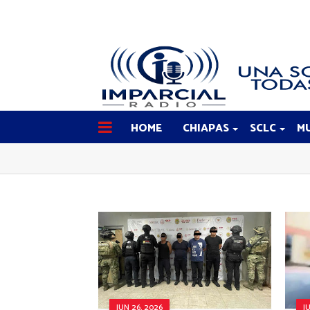
HOME
CHIAPAS
SCLC
MU
JUN 26, 2026
J