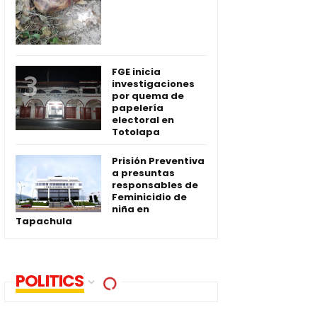
FGE inicia
investigaciones
por quema de
papelería
electoral en
Totolapa
Prisión Preventiva
a presuntas
responsables de
Feminicidio de
niña en
Tapachula
POLITICS